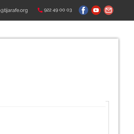
922 49 00 03
e@tijarafe.org